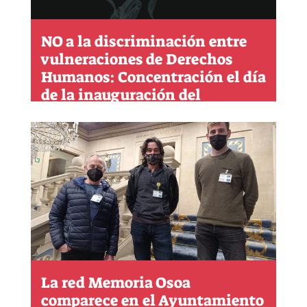
NO a la discriminación entre
vulneraciones de Derechos
Humanos: Concentración el día
de la inauguración del
"Memorial Víctimas del
Terrorismo"
La red Memoria Osoa
comparece en el Ayuntamiento