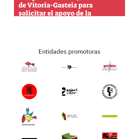
de Vitoria-Gasteiz para
solicitar el apoyo de la
institución
Entidades promotoras