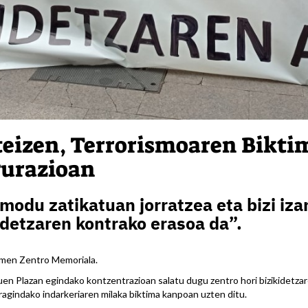
teizen, Terrorismoaren Bikti
urazioan
modu zatikatuan jorratzea eta bizi iz
idetzaren kontrako erasoa da”.
tmen Zentro Memoriala.
n Plazan egindako kontzentrazioan salatu dugu zentro hori bizikidetzar
ragindako indarkeriaren milaka biktima kanpoan uzten ditu.