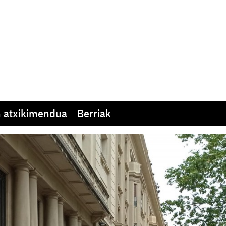
 atxikimendua
Berriak