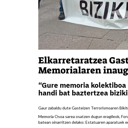
Elkarretaratzea Gas
Memorialaren inaug
“Gure memoria kolektiboa 
handi bat baztertzea bizik
Gaur zabaldu dute Gasteizen Terrorismoaren Biki
Memoria Osoa sarea osatzen dugun eragileok, Forue
batean oinarritzen delako: Estatuaren aparatuek e