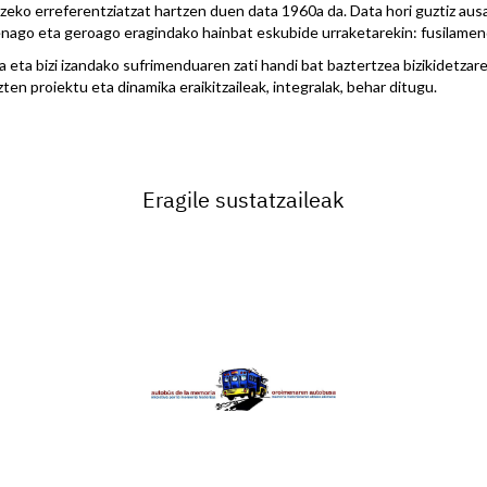
eko erreferentziatzat hartzen duen data 1960a da. Data hori guztiz ausa
nago eta geroago eragindako hainbat eskubide urraketarekin: fusilamend
eta bizi izandako sufrimenduaren zati handi bat baztertzea bizikidetzar
en proiektu eta dinamika eraikitzaileak, integralak, behar ditugu.
Eragile sustatzaileak