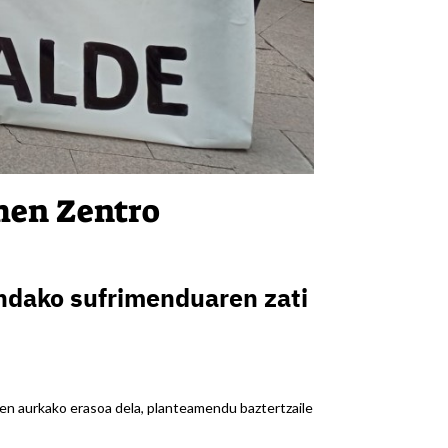
men Zentro
andako sufrimenduaren zati
en aurkako erasoa dela, planteamendu baztertzaile