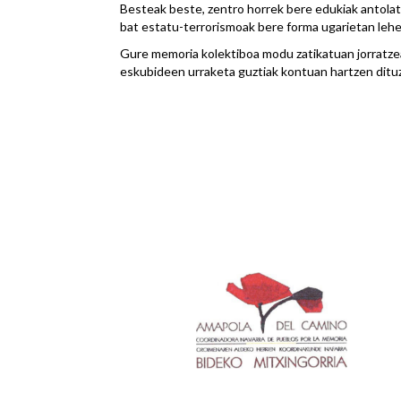
Besteak beste, zentro horrek bere edukiak antolatz
bat estatu-terrorismoak bere forma ugarietan lehe
Gure memoria kolektiboa modu zatikatuan jorratzea 
eskubideen urraketa guztiak kontuan hartzen dituzt