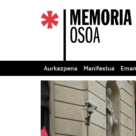
Aurkezpena
Manifestua
Eman