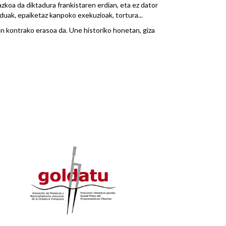
zkoa da diktadura frankistaren erdian, eta ez dator
uak, epaiketaz kanpoko exekuzioak, tortura...
en kontrako erasoa da. Une historiko honetan, giza