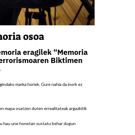
oria osoa
emoria eragilek “Memoria
errorismoaren Biktimen
.
agindako marka horiek. Gure nahia da inork ez
ren mapa osatzen duten errealitateak argazkitik
ektu hau une honetan sustatu behar dugun