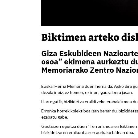
Biktimen arteko di
Giza Eskubideen Nazioarte
osoa” ekimena aurkeztu du
Memoriarako Zentro Nazion
Euskal Herria Memoria duen herria da. Asko dira gur
dezala inoiz, ez hemen, ez inon, gauza bera jasan.
Horregatik, bizikidetza eraikitzeko erabaki irmoa d
Erronka horrek kolektiboa izan behar du, bizikidet
ezabatu gabe.
Gasteizen egoitza duen "Terrorismoaren Biktimen 
bizikidetzaren eraikuntzaren aurkako bidean doa.