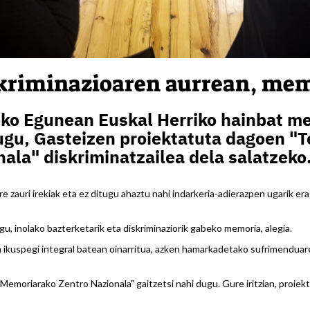
skriminazioaren aurrean, mem
ko Egunean Euskal Herriko hainbat m
gu, Gasteizen proiektatuta dagoen "T
ala" diskriminatzailea dela salatzeko
e zauri irekiak eta ez ditugu ahaztu nahi indarkeria-adierazpen ugarik er
ugu, inolako bazterketarik eta diskriminaziorik gabeko memoria, alegia.
za ikuspegi integral batean oinarritua, azken hamarkadetako sufrimendua
Memoriarako Zentro Nazionala" gaitzetsi nahi dugu. Gure iritzian, proi