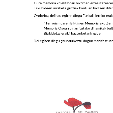
Gure memoria kolektiboari biktimen errealitatearen
Eskubideen urraketa guztiak kontuan hartzen dituzt
Ondorioz, dei hau egiten diegu Euskal Herriko eraku
"Terrorismoaren Biktimen Memoriarako Zentr
Memoria Osoan oinarritutako dinamikak bult
Bizikidetza eraiki, bazterketarik gabe
Dei egiten diegu gaur aurkeztu dugun manifestuar