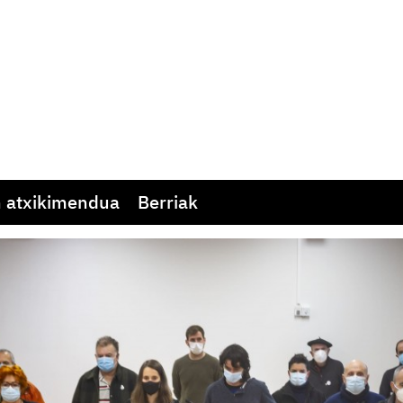
 atxikimendua
Berriak