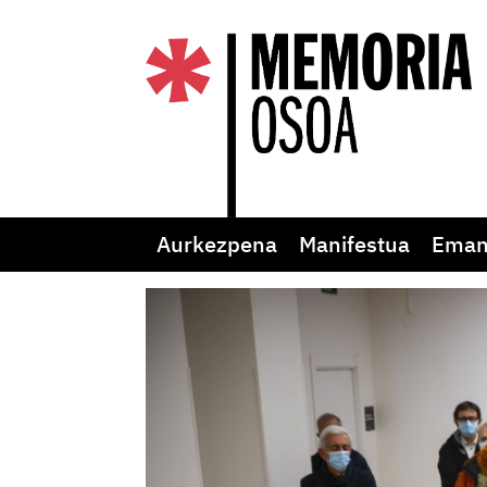
Aurkezpena
Manifestua
Eman