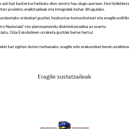
 zati bat baztertuz helduko dion zentro hau dugu aurrean. Hori bizikidet
en proiektu eraikitzaileak eta integralak behar ditugulako.
ndeetako ordezkari guztiei, hezkuntza-komunitateari eta eragile politiko 
o Nazionala"-ren planteamendu diskriminatzailea ez onartu
zatu, Giza Eskubideen urraketa guztiak barne hartuz
ekin bat egiten duten norbanako, eragile edo erakundeei beren atxikim
Eragile sustatzaileak