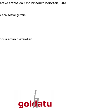
zarako arazoa da. Une historiko honetan, Giza
eta sozial guztiei:
endua eman diezaioten.